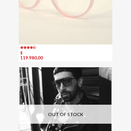
Rated
$
4.00
out
119.980,00
of 5
OUT OF STOCK