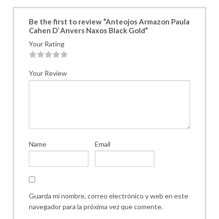
Be the first to review “Anteojos Armazon Paula
Cahen D`Anvers Naxos Black Gold”
Your Rating
1
2
3
4
5
Your Review
Name
Email
Guarda mi nombre, correo electrónico y web en este
navegador para la próxima vez que comente.