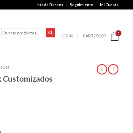
Lista de Deseos
Seguimiento
Mi Cuenta
0
LOGIN
CART
/
$
0,00
STOM
k Customizados
m