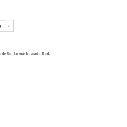
r Red Stark Customizados quantity
 de Sol
,
Lo más buscado
,
Red
,