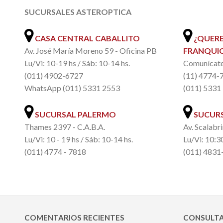
SUCURSALES ASTEROPTICA
.
CASA CENTRAL CABALLITO
¿QUERE
Av. José María Moreno 59 - Oficina PB
FRANQUIC
Lu/Vi: 10-19 hs / Sáb: 10-14 hs.
Comunícate 
(011) 4902-6727
(11) 4774-
WhatsApp (011) 5331 2553
(011) 5331
SUCURSAL PALERMO
SUCURS
Thames 2397 - C.A.B.A.
Av. Scalabri
Lu/Vi: 10 - 19 hs / Sáb: 10-14 hs.
Lu/Vi: 10:30
(011) 4774 - 7818
(011) 4831
COMENTARIOS RECIENTES
CONSULTA