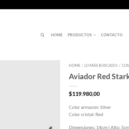
HOME
PRODUCTOS
CONTACTO
HOME
LO MÁS BUSCADO
CU
/
/
Aviador Red Star
$
119.980,00
Color armazón: Silver
Color cristal: Red
Dimensiones: 14cm | Alto: 5c