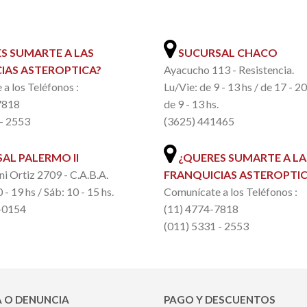
.
S SUMARTE A LAS
SUCURSAL CHACO
IAS ASTEROPTICA?
Ayacucho 113 - Resistencia.
a los Teléfonos :
Lu/Vie: de 9 - 13 hs / de 17 - 2
7818
de 9 - 13 hs.
 - 2553
(3625) 441465
AL PALERMO II
¿QUERES SUMARTE A LA
ni Ortiz 2709 - C.A.B.A.
FRANQUICIAS ASTEROPTIC
 - 19 hs / Sáb: 10 - 15 hs.
Comunícate a los Teléfonos :
-0154
(11) 4774-7818
(011) 5331 - 2553
 O DENUNCIA
PAGO Y DESCUENTOS