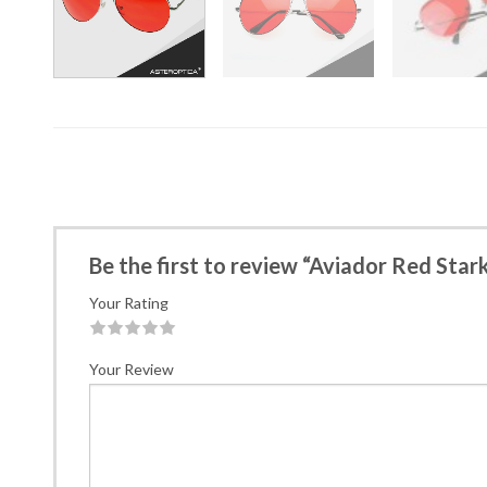
Be the first to review “Aviador Red Sta
Your Rating
1
2
3
4
5
Your Review