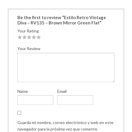
Be the first to review “Estilo Retro Vintage
Diva – RV135 – Brown Mirror Green Flat”
Your Rating
1
2
3
4
5
Your Review
Name
Email
Guarda mi nombre, correo electrónico y web en este
navegador para la próxima vez que comente.