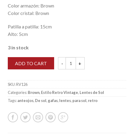
Color armazón: Brown
Color cristal: Brown
Patilla a patilla: 15cm
Alto: 5cm
3 in stock
ADD TO CART
Estilo Retro Vintage - RV126 - Brown qu
SKU:
RV126
Categories:
Brown
,
Estilo Retro Vintage
,
Lentes de Sol
Tags:
anteojos
,
De sol
,
gafas
,
lentes
,
para sol
,
retro