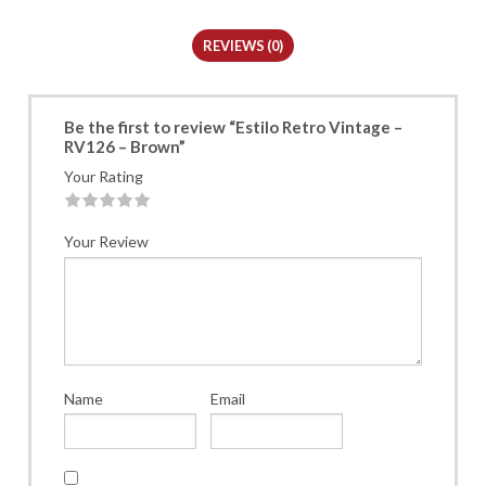
REVIEWS (0)
Be the first to review “Estilo Retro Vintage –
RV126 – Brown”
Your Rating
1
2
3
4
5
Your Review
Name
Email