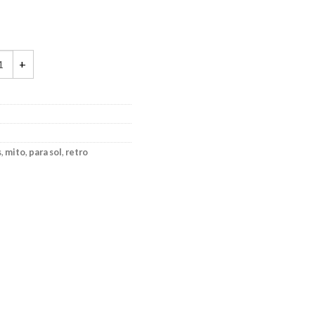
od. 6000 Clip-On quantity
s
,
mito
,
para sol
,
retro