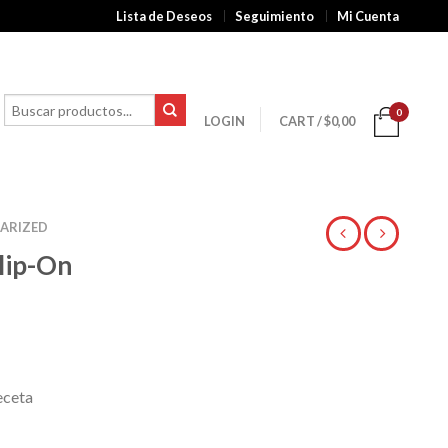
Lista de Deseos
Seguimiento
Mi Cuenta
0
LOGIN
CART
/
$
0,00
ARIZED
lip-On
eceta