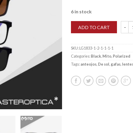
6 in stock
ADD TO CART
Mito m
SKU:
LG1833-1-2-1-1-1-1
Categories:
Black
,
Mito
,
Polarized
Tags:
anteojos
,
De sol
,
gafas
,
lente