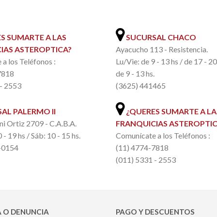
.
S SUMARTE A LAS
SUCURSAL CHACO
IAS ASTEROPTICA?
Ayacucho 113 - Resistencia.
a los Teléfonos :
Lu/Vie: de 9 - 13 hs / de 17 - 2
7818
de 9 - 13 hs.
 - 2553
(3625) 441465
AL PALERMO II
¿QUERES SUMARTE A LA
ni Ortiz 2709 - C.A.B.A.
FRANQUICIAS ASTEROPTIC
 - 19 hs / Sáb: 10 - 15 hs.
Comunícate a los Teléfonos :
-0154
(11) 4774-7818
(011) 5331 - 2553
 O DENUNCIA
PAGO Y DESCUENTOS