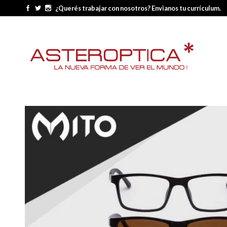
¿Querés trabajar con nosotros? Envianos tu currículum.