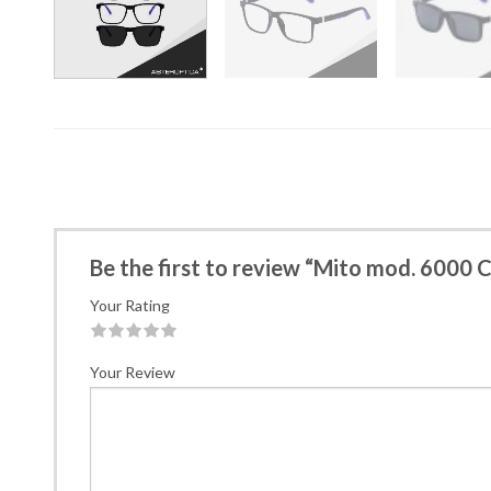
Be the first to review “Mito mod. 6000 C
Your Rating
1
2
3
4
5
Your Review