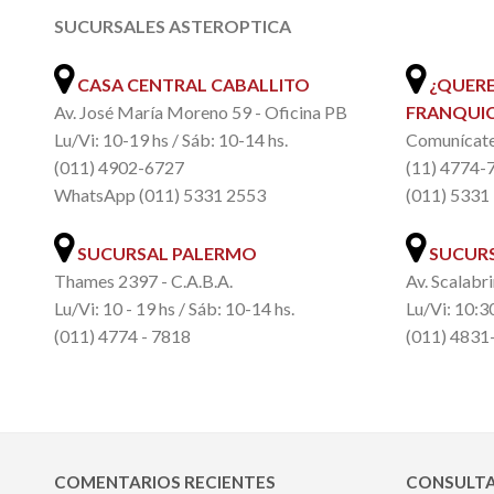
SUCURSALES ASTEROPTICA
.
CASA CENTRAL CABALLITO
¿QUERE
Av. José María Moreno 59 - Oficina PB
FRANQUIC
Lu/Vi: 10-19 hs / Sáb: 10-14 hs.
Comunícate 
(011) 4902-6727
(11) 4774-
WhatsApp (011) 5331 2553
(011) 5331
SUCURSAL PALERMO
SUCURS
Thames 2397 - C.A.B.A.
Av. Scalabri
Lu/Vi: 10 - 19 hs / Sáb: 10-14 hs.
Lu/Vi: 10:30
(011) 4774 - 7818
(011) 4831
COMENTARIOS RECIENTES
CONSULTA