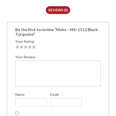
REVIEWS (0)
Be the first to review “Mohs – Mtr 1512 Black
Turquoise”
Your Rating
1
2
3
4
5
Your Review
Name
Email