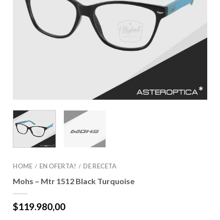
HOME
EN OFERTA!
DE RECETA
/
/
Mohs – Mtr 1512 Black Turquoise
$
119.980,00