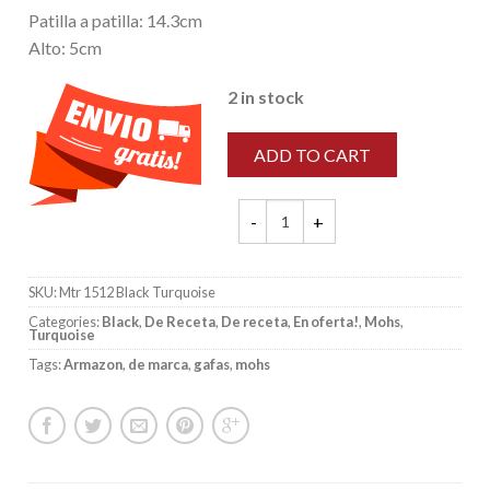
Patilla a patilla: 14.3cm
Alto: 5cm
2 in stock
ADD TO CART
Mohs - Mtr 1512 Black Turquoise qua
SKU:
Mtr 1512 Black Turquoise
Categories:
Black
,
De Receta
,
De receta
,
En oferta!
,
Mohs
,
Turquoise
Tags:
Armazon
,
de marca
,
gafas
,
mohs