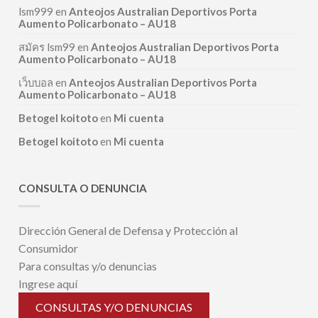
lsm999
en
Anteojos Australian Deportivos Porta
Aumento Policarbonato – AU18
สมัคร lsm99
en
Anteojos Australian Deportivos Porta
Aumento Policarbonato – AU18
เว็บบอล
en
Anteojos Australian Deportivos Porta
Aumento Policarbonato – AU18
Betogel koitoto
en
Mi cuenta
Betogel koitoto
en
Mi cuenta
CONSULTA O DENUNCIA
Dirección General de Defensa y Protección al
Consumidor
Para consultas y/o denuncias
Ingrese aquí
CONSULTAS Y/O DENUNCIAS