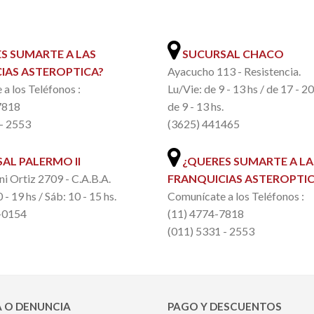
.
S SUMARTE A LAS
SUCURSAL CHACO
IAS ASTEROPTICA?
Ayacucho 113 - Resistencia.
a los Teléfonos :
Lu/Vie: de 9 - 13 hs / de 17 - 2
7818
de 9 - 13 hs.
 - 2553
(3625) 441465
AL PALERMO II
¿QUERES SUMARTE A LA
ni Ortiz 2709 - C.A.B.A.
FRANQUICIAS ASTEROPTIC
 - 19 hs / Sáb: 10 - 15 hs.
Comunícate a los Teléfonos :
-0154
(11) 4774-7818
(011) 5331 - 2553
 O DENUNCIA
PAGO Y DESCUENTOS