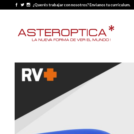
¿Querés trabajar con nosotros? Envianos tu currículum.