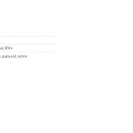
ol
,
RV+
s
,
para sol
,
retro