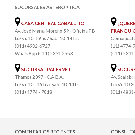
SUCURSALES ASTEROPTICA
.
CASA CENTRAL CABALLITO
¿QUERE
Av. José María Moreno 59 - Oficina PB
FRANQUIC
Lu/Vi: 10-19 hs / Sáb: 10-14 hs.
Comunícate 
(011) 4902-6727
(11) 4774-
WhatsApp (011) 5331 2553
(011) 5331
SUCURSAL PALERMO
SUCURS
Thames 2397 - C.A.B.A.
Av. Scalabri
Lu/Vi: 10 - 19 hs / Sáb: 10-14 hs.
Lu/Vi: 10:30
(011) 4774 - 7818
(011) 4831
COMENTARIOS RECIENTES
CONSULTA