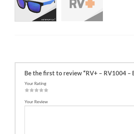
Be the first to review “RV+ – RV1004 – 
Your Rating
1
2
3
4
5
Your Review