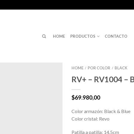
HOME
PRODUCTOS
CONTACTO
HOME
POR COLOR
BLACK
/
/
RV+ – RV1004 – B
$
69.980,00
Color armazón: Black & Blue
Color cristal: Revo
Patilla a patilla: 14.5cm