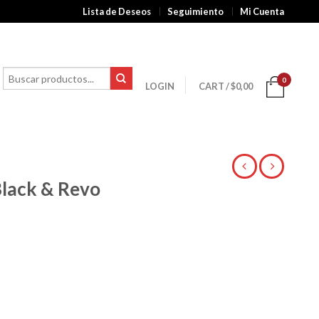
Lista de Deseos
Seguimiento
Mi Cuenta
0
LOGIN
CART
/
$
0,00
lack & Revo