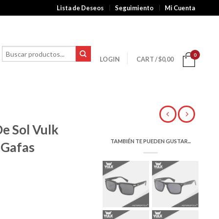
Lista de Deseos
Seguimiento
Mi Cuenta
0
LOGIN
CART
/
$
0,00
e Sol Vulk
TAMBIÉN TE PUEDEN GUSTAR...
 Gafas