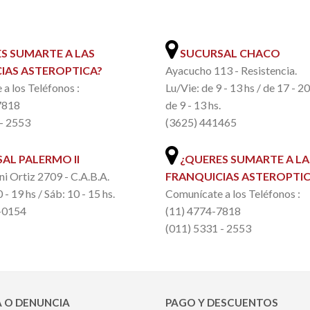
.
S SUMARTE A LAS
SUCURSAL CHACO
IAS ASTEROPTICA?
Ayacucho 113 - Resistencia.
a los Teléfonos :
Lu/Vie: de 9 - 13 hs / de 17 - 2
7818
de 9 - 13 hs.
 - 2553
(3625) 441465
AL PALERMO II
¿QUERES SUMARTE A LA
ni Ortiz 2709 - C.A.B.A.
FRANQUICIAS ASTEROPTIC
 - 19 hs / Sáb: 10 - 15 hs.
Comunícate a los Teléfonos :
-0154
(11) 4774-7818
(011) 5331 - 2553
 O DENUNCIA
PAGO Y DESCUENTOS