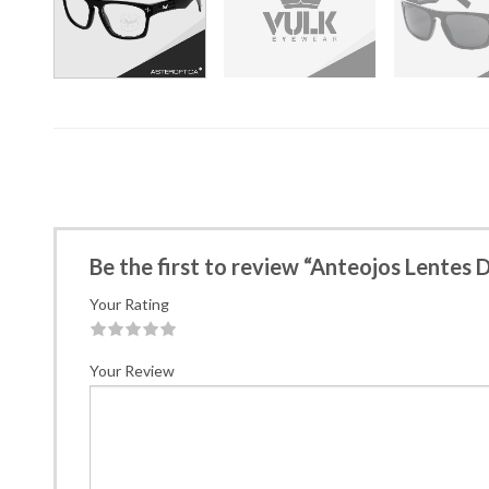
Be the first to review “Anteojos Lentes
Your Rating
1
2
3
4
5
Your Review