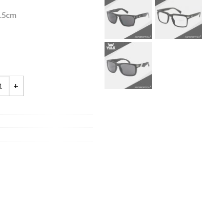
4.5cm
os Lentes De Sol Vulk Boston Wayfarer Gafas quantity