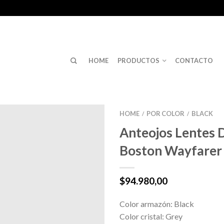
HOME
PRODUCTOS
CONTACTO
HOME
POR COLOR
BLACK
/
/
Anteojos Lentes D
Boston Wayfarer
$
94.980,00
Color armazón: Black
Color cristal: Grey