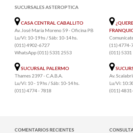
SUCURSALES ASTEROPTICA
.
CASA CENTRAL CABALLITO
¿QUERE
Av. José María Moreno 59 - Oficina PB
FRANQUIC
Lu/Vi: 10-19 hs / Sáb: 10-14 hs.
Comunícate 
(011) 4902-6727
(11) 4774-
WhatsApp (011) 5331 2553
(011) 5331
SUCURSAL PALERMO
SUCURS
Thames 2397 - C.A.B.A.
Av. Scalabri
Lu/Vi: 10 - 19 hs / Sáb: 10-14 hs.
Lu/Vi: 10:30
(011) 4774 - 7818
(011) 4831
COMENTARIOS RECIENTES
CONSULTA