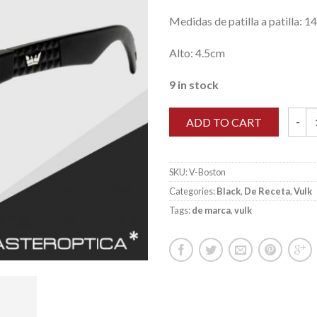
Medidas de patilla a patilla: 1
Alto: 4.5cm
9 in stock
ADD TO CART
Anteoj
SKU:
V-Boston
Categories:
Black
,
De Receta
,
Vulk
Tags:
de marca
,
vulk