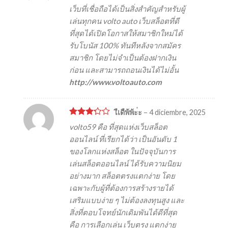
out of 5
เว็บที่เชื่อถือได้เป็นสิ่งสำคัญสำหรับผู้
เล่นทุกคน volto auto เว็บสล็อตที่ดี
ที่สุดได้เปิดโอกาสให้สมาชิกใหม่ได้
รับโบนัส 100% ทันทีหลังจากสมัคร
สมาชิก โดยไม่จำเป็นต้องฝากเงิน
ก่อน และสามารถถอนเงินได้ไม่อั้น
http://www.voltoauto.com
เืเดืพ้พ้ะ่ะ
–
4 diciembre, 2025
Rated
volto59 คือ ที่สุดแห่งเว็บสล็อต
3
out
ออนไลน์ ที่เรียกได้ว่า เป็นอันดับ 1
of 5
ของโลกแห่งสล็อต ในปัจจุบันการ
เล่นสล็อตออนไลน์ ได้รับความนิยม
อย่างมาก สล็อตตรงแตกง่าย โดย
เฉพาะกับผู้ที่ต้องการสร้างรายได้
เสริมแบบง่าย ๆ ไม่ต้องลงทุนสูง และ
สิ่งที่ตอบโจทย์นักเดิมพันได้ดีที่สุด
คือ การเลือกเล่น เว็บตรง แตกง่าย