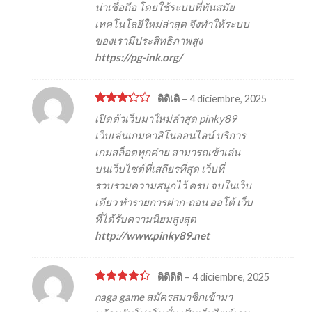
น่าเชื่อถือ โดยใช้ระบบที่ทันสมัย
เทคโนโลยีใหม่ล่าสุด จึงทำให้ระบบ
ของเรามีประสิทธิภาพสูง
https://pg-ink.org/
ดิดิเดิ
–
4 diciembre, 2025
Rated
เปิดตัวเว็บมาใหม่ล่าสุด pinky89
3
out
เว็บเล่นเกมคาสิโนออนไลน์ บริการ
of 5
เกมสล็อตทุกค่าย สามารถเข้าเล่น
บนเว็บไซต์ที่เสถียรที่สุด เว็บที่
รวบรวมความสนุกไว้ ครบ จบในเว็บ
เดียว ทำรายการฝาก-ถอน ออโต้ เว็บ
ที่ได้รับความนิยมสูงสุด
http://www.pinky89.net
ดิดิดิดิ
–
4 diciembre, 2025
Rated
4
naga game สมัครสมาชิกเข้ามา
out of 5