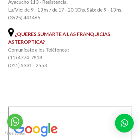
Ayacucho 113 - Resistencia.
Lu/Vie: de 9 - 13 hs / de 17 - 20:30hs. Sáb: de 9 - 13 hs.
(3625) 441465
¿QUERES SUMARTE A LAS FRANQUICIAS
ASTEROPTICA?
Comunícate a los Teléfonos :
(11) 4774-7818
(011) 5331 - 2553