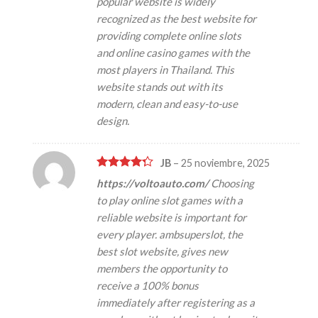
popular website is widely
recognized as the best website for
providing complete online slots
and online casino games with the
most players in Thailand. This
website stands out with its
modern, clean and easy-to-use
design.
JB
–
25 noviembre, 2025
Rated
4
https://voltoauto.com/
Choosing
out of 5
to play online slot games with a
reliable website is important for
every player. ambsuperslot, the
best slot website, gives new
members the opportunity to
receive a 100% bonus
immediately after registering as a