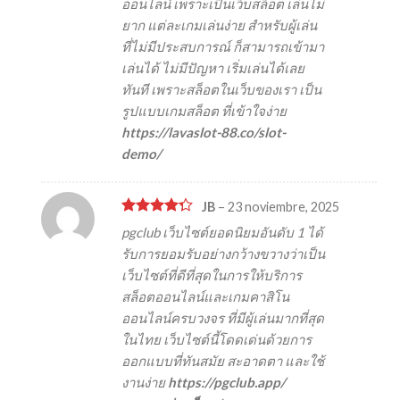
ออนไลน์ เพราะเป็นเว็บสล็อต เล่นไม่
ยาก แต่ละเกมเล่นง่าย สำหรับผู้เล่น
ที่ไม่มีประสบการณ์​ ก็สามารถเข้ามา
เล่นได้ ไม่มีปัญหา เริ่มเล่นได้เลย
ทันที เพราะสล็อตในเว็บของเรา เป็น
รูปแบบเกมสล็อต ที่เข้าใจง่าย
https://lavaslot-88.co/slot-
demo/
JB
–
23 noviembre, 2025
Rated
4
pgclub เว็บไซต์ยอดนิยมอันดับ 1 ได้
out of 5
รับการยอมรับอย่างกว้างขวางว่าเป็น
เว็บไซต์ที่ดีที่สุดในการให้บริการ
สล็อตออนไลน์และเกมคาสิโน
ออนไลน์ครบวงจร ที่มีผู้เล่นมากที่สุด
ในไทย เว็บไซต์นี้โดดเด่นด้วยการ
ออกแบบที่ทันสมัย สะอาดตา และใช้
งานง่าย
https://pgclub.app/