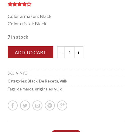
3.90
out of 5
Color armazón: Black
Color cristal: Black
7 in stock
ADD TO CART
Anteojos Lentes De Sol Vulk Nyc Wayfar
SKU:
V-NYC
Categories:
Black
,
De Receta
,
Vulk
Tags:
de marca
,
originales
,
vulk