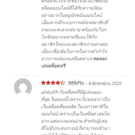
พร้อมรับโปรโมชั่น เป็นเว็บไซต์เกม
สล็อตออนไลน์ที่ได้รับความนิยม
อย่างมากในหมู่นักพนันออนไลน์
เนื่องจากมีระบบการสมัครสมาชิกที่
ง่ายและสะดวกสบาย พร้อมกับโปร
โมชั่นหลากหลายที่มอบให้กับ
สมาชิกใหม่และสมาชิกเก่าอย่างต่อ
เนื่อง เพื่อเพิ่มโอกาสในการทำกำไร
จากการเล่นเกมสล็อตต่างๆ
ทดลอง
เล่นสล็อตฟรี
กิกิกิกำิก
–
4 diciembre, 2025
Rated
4
pinky89 เว็บสล็อตที่มีผู้เล่นเยอะ
out of 5
ที่สุด ในตอนนี้ เพราะเว็บของเรา เป็น
เว็บสล็อตที่ยอดฮิต ในวงการคาสิโน
ออนไลน์ เพราะเป็นเว็บสล็อต เล่นไม่
ยาก แต่ละเกมเล่นง่าย สำหรับผู้เล่น
ที่ไม่มีประสบการณ์​ ก็สามารถเข้ามา