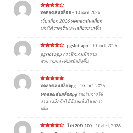
Rated
4
ทดลองเล่นสล็อต
–
10 abril, 2026
out of 5
เว็บสล็อต 2026
ทดลองเล่นสล็อต
เล่นได้รวดเร็วและเสถียรมากขึ้น
pgslot app
–
10 abril, 2026
Rated
4
pgslot app
กราฟิกเกมมีความ
out of 5
สวยงามและทันสมัยยิ่งขึ้น
Rated
5
ทดลองเล่นสล็อตpg
–
10 abril, 2026
out of 5
ทดลองเล่นสล็อตpg
รองรับการใช้
งานบนมือถือได้ดีและลื่นไหลกว่า
เดิม
โปร20รับ100
–
10 abril, 2026
Rated
4