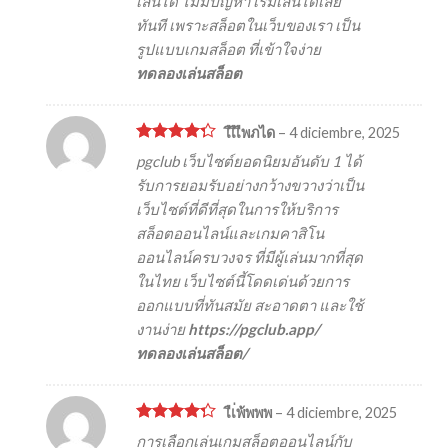
เล่นได้ ไม่มีปัญหา เริ่มเล่นได้เลย
ทันที เพราะสล็อตในเว็บของเรา เป็น
รูปแบบเกมสล็อต ที่เข้าใจง่าย
ทดลองเล่นสล็อต
เืเืเืพภได
–
4 diciembre, 2025
Rated
4
pgclub เว็บไซต์ยอดนิยมอันดับ 1 ได้
out of 5
รับการยอมรับอย่างกว้างขวางว่าเป็น
เว็บไซต์ที่ดีที่สุดในการให้บริการ
สล็อตออนไลน์และเกมคาสิโน
ออนไลน์ครบวงจร ที่มีผู้เล่นมากที่สุด
ในไทย เว็บไซต์นี้โดดเด่นด้วยการ
ออกแบบที่ทันสมัย สะอาดตา และใช้
งานง่าย
https://pgclub.app/
ทดลองเล่นสล็อต/
เืเ่พ้พพพ
–
4 diciembre, 2025
Rated
4
การเลือกเล่นเกมสล็อตออนไลน์กับ