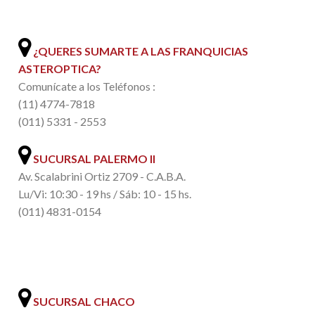
.
¿QUERES SUMARTE A LAS FRANQUICIAS
ASTEROPTICA?
Comunícate a los Teléfonos :
(11) 4774-7818
(011) 5331 - 2553
SUCURSAL PALERMO II
Av. Scalabrini Ortiz 2709 - C.A.B.A.
Lu/Vi: 10:30 - 19 hs / Sáb: 10 - 15 hs.
(011) 4831-0154
.
SUCURSAL CHACO