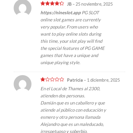
JB
–
25 noviembre, 2025
Rated
4
https://nineslot.app
PG SLOT
out of 5
online slot games are currently
very popular. From users who
want to play online slots during
this time, your slot play will find
the special features of PG GAME
games that have a unique and
unique playing style.
Patricia
–
1 diciembre, 2025
R
En el Local de Thames al 2300,
a
atienden dos personas.
te
d
Damián que es un caballero y que
1
atiende al público con educación y
ou
t
esmero y otra persona llamada
of
Alejandro que es un maleducado,
5
irrespetuoso y soberbio.