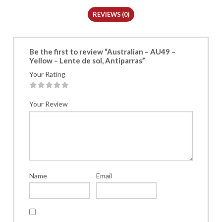
REVIEWS (0)
Be the first to review “Australian – AU49 –
Yellow – Lente de sol, Antiparras”
Your Rating
1
2
3
4
5
Your Review
Name
Email