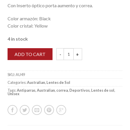
Con Inserto óptico porta aumento y correa.
Color armazón: Black
Color cristal: Yellow
4 in stock
ADD TO CART
Australian - AU49 - Yellow - Lente de sol
SKU:
AU49
Categories:
Australian
,
Lentes de Sol
Tags:
Antiparras
,
Australian
,
correa
,
Deportivos
,
Lentes de sol
,
Unisex