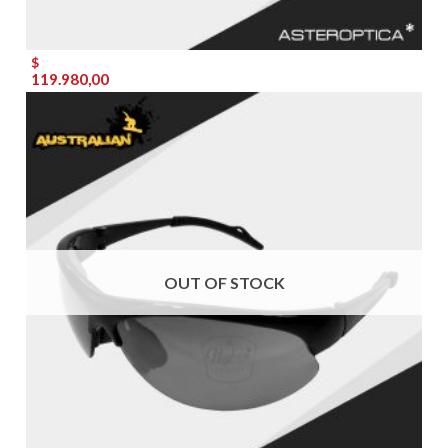
$
119.980,00
OUT OF STOCK