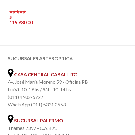
Rated
$
4.80
out of
119.980,00
5
SUCURSALES ASTEROPTICA
CASA CENTRAL CABALLITO
Av. José María Moreno 59 - Oficina PB
Lu/Vi: 10-19 hs / Sáb: 10-14 hs.
(011) 4902-6727
WhatsApp (011) 5331 2553
SUCURSAL PALERMO
Thames 2397 - C.A.B.A.