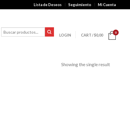
Lista de Deseos
Seguimiento
Mi Cuenta
0
LOGIN
CART
/
$
0,00
Showing the single result