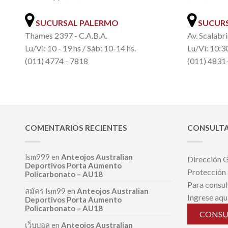
SUCURSAL PALERMO
SUCURS
Thames 2397 - C.A.B.A.
Av. Scalabri
Lu/Vi: 10 - 19 hs / Sáb: 10-14 hs.
Lu/Vi: 10:30
(011) 4774 - 7818
(011) 4831
COMENTARIOS RECIENTES
CONSULTA
lsm999
en
Anteojos Australian
Dirección G
Deportivos Porta Aumento
Protección
Policarbonato – AU18
Para consul
สมัคร lsm99
en
Anteojos Australian
Ingrese aqu
Deportivos Porta Aumento
Policarbonato – AU18
CONSU
เว็บบอล
en
Anteojos Australian