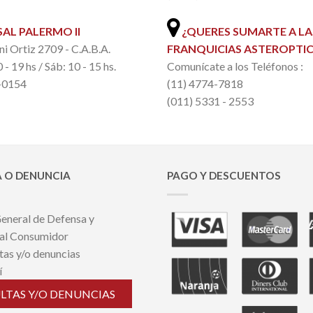
AL PALERMO II
¿QUERES SUMARTE A LA
ni Ortiz 2709 - C.A.B.A.
FRANQUICIAS ASTEROPTIC
 - 19 hs / Sáb: 10 - 15 hs.
Comunícate a los Teléfonos :
-0154
(11) 4774-7818
(011) 5331 - 2553
 O DENUNCIA
PAGO Y DESCUENTOS
eneral de Defensa y
 al Consumidor
tas y/o denuncias
í
LTAS Y/O DENUNCIAS