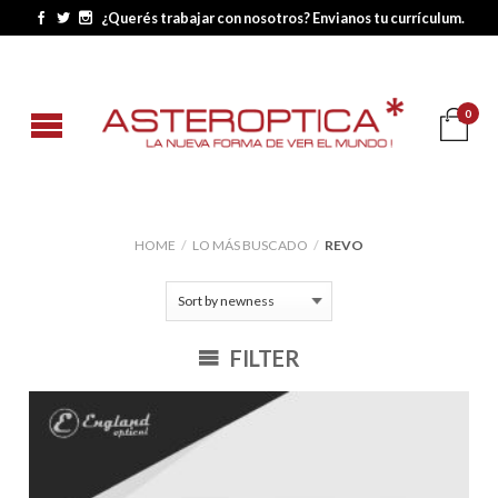
¿Querés trabajar con nosotros? Envianos tu currículum.
0
HOME
/
LO MÁS BUSCADO
/
REVO
FILTER